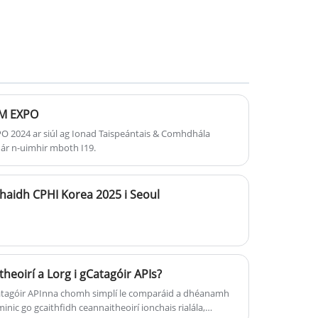
airde de ghnáth tar éis sos
míostraithe. Cosúil le gach estrogen,
tacaíonn estrone le forbairt agus
feidhm ghnéasach baineann. Is féidir
le estrone íseal nó ard a bheith ina
chúis le hairíonna cosúil le fuiliú
neamhrialta, tuirse nó luascáin
M EXPO
giúmar.
2024 ar siúl ag Ionad Taispeántais & Comhdhála
CAS:53-16-7
é ár n-uimhir mboth I19.
ghaidh CPHI Korea 2025 i Seoul
heoirí a Lorg i gCatagóir APIs?
tagóir APInna chomh simplí le comparáid a dhéanamh
 minic go gcaithfidh ceannaitheoirí ionchais rialála,