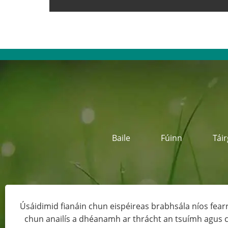
Baile
Fúinn
Táir
Seoladh:
Ce
Úsáidimid fianáin chun eispéireas brabhsála níos fearr 
chun anailís a dhéanamh ar thrácht an tsuímh agus 