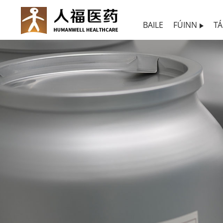
BAILE
FÚINN
TÁ