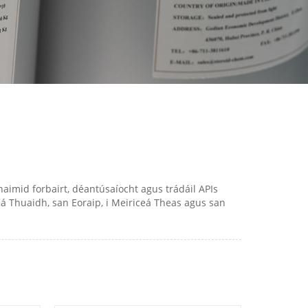
aimid forbairt, déantúsaíocht agus trádáil APIs
eá Thuaidh, san Eoraip, i Meiriceá Theas agus san