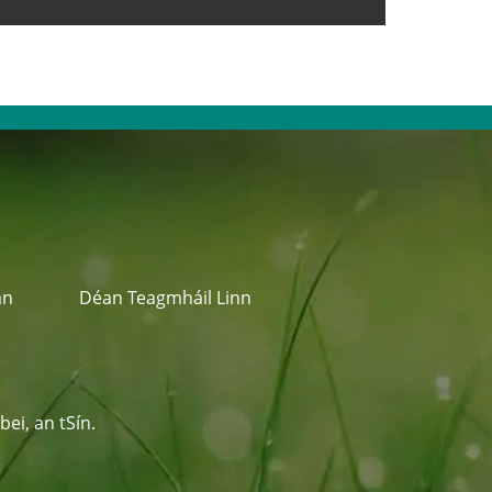
án
Déan Teagmháil Linn
ei, an tSín.