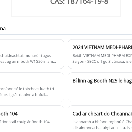
CAS: 187164-19-8
nna
2024 VIETNAM MEDI-PHAR
o chuideachtaí, monaróirí agus
Beidh VIETNAM MEDI-PHARM EXPO 
 leat ag an mboth W1G20 in am
Saigon - SECC ó 1 go 3 Lúnasa, is 
agus a léirmhíniú agus
deiseanna gnó éagsúla a leathnú
Bí linn ag Booth N25 le ha
acaíonn sé le toircheas luath trí
íche. I gcás daoine a bhfuil
 nó dálaí sonracha leighis, is
ooth 104
Cad ar cheart do Cheannait
 tionscail chuig ár Booth 104.
Is annamh a bhíonn roghnú ó Cha
idir ainmneacha táirgí ar liosta. Is