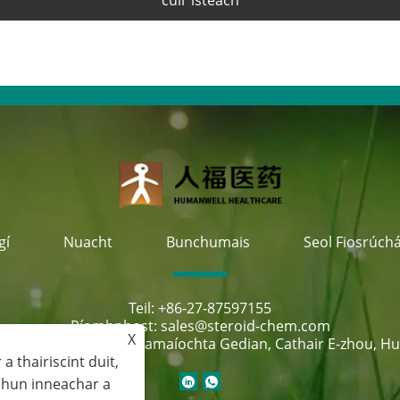
gí
Nuacht
Bunchumais
Seol Fiosrúch
Teil:
+86-27-87597155
Ríomhphost:
sales@steroid-chem.com
X
antar Forbartha Eacnamaíochta Gedian, Cathair E-zhou, Hub
a thairiscint duit,
chun inneachar a