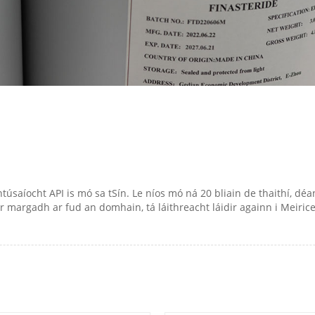
aíocht API is mó sa tSín. Le níos mó ná 20 bliain de thaithí, déan
r margadh ar fud an domhain, tá láithreacht láidir againn i Meiric