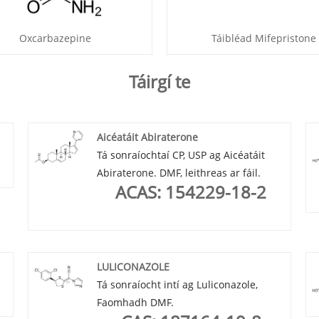
Oxcarbazepine
Táibléad Mifepristone
Táirgí te
Aicéatáit Abiraterone
Tá sonraíochtaí CP, USP ag Aicéatáit
Abiraterone. DMF, leithreas ar fáil.
ACAS: 154229-18-2
LULICONAZOLE
Tá sonraíocht intí ag Luliconazole,
Faomhadh DMF.