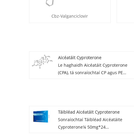
Cbz-Valganciclovir
Aicéatáit Cyproterone
Le haghaidh Aicéatáit Cyproterone
(CPA), tá sonraíochtaí CP agus PE
againn, CEP/TGA/EU-GMP ar fáil.
CAS: 427-51-0
Táibléad Aicéatáit Cyproterone
Sonraíochtaí Táibléad Aicéatáite
Cyproterone¼ 50mg*24