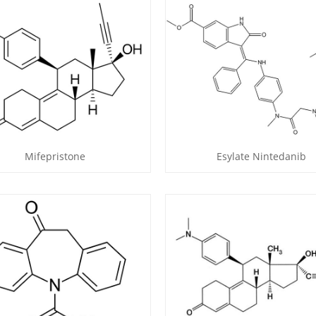
Mifepristone
Esylate Nintedanib