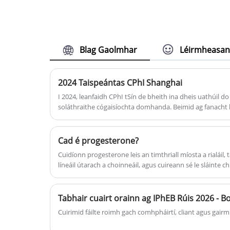
Tásca ¼ Frith-androgen
Blag Gaolmhar
Léirmheasa
2024 Taispeántas CPhI Shanghai
I 2024, leanfaidh CPhI tSín de bheith ina dheis uathúil d
soláthraithe cógaisíochta domhanda. Beimid ag fanacht
chun treochtaí nua sa tionscal cógaisíochta a iniúchadh 
idirghníomhú lena chéile chun a gcomhoibriú gnó agus 
tuilleadh. Féach leat i Shanghai!
Cad é progesterone?
Cuidíonn progesterone leis an timthriall míosta a rialáil, t
líneáil útarach a choinneáil, agus cuireann sé le sláinte ch
míchothromaíochtaí hormónacha acu, neamhthorthúlacht,
féidir le progesterone forlíontach a bheith riachtanach.
Tabhair cuairt orainn ag IPhEB Rúis 2026 - B
Cuirimid fáilte roimh gach comhpháirtí, cliant agus gairmí