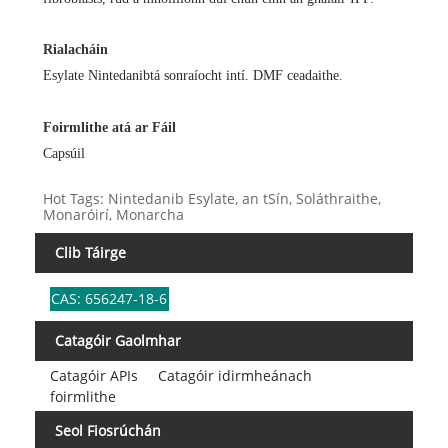
Rialacháin
Esylate Nintedanib
tá sonraíocht intí. DMF ceadaithe.
Foirmlithe atá ar Fáil
Capsúil
Hot Tags: Nintedanib Esylate, an tSín, Soláthraithe,
Monaróirí, Monarcha
Clib Táirge
CAS: 656247-18-6
Catagóir Gaolmhar
Catagóir APIs
Catagóir idirmheánach
foirmlithe
Seol Fiosrúchán