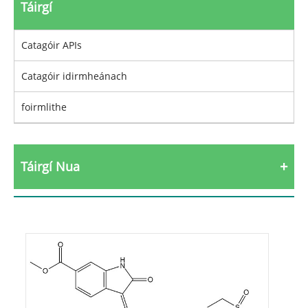
Táirgí
Catagóir APIs
Catagóir idirmheánach
foirmlithe
Táirgí Nua