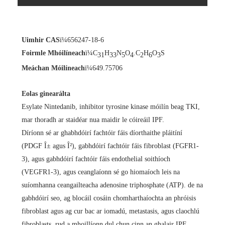
Uimhir CAS
ï¼656247-18-6
Foirmle Mhóilíneach
ï¼C
H
N
O
.C
H
O
S
31
33
5
4
2
6
3
Meáchan Móilíneach
ï¼649.75706
Eolas ginearálta
Esylate Nintedanib
, inhibitor tyrosine kinase móilín beag TKI,
mar thoradh ar staidéar nua maidir le cóireáil IPF.
Díríonn sé ar ghabhdóirí fachtóir fáis díorthaithe pláitíní
(PDGF Î± agus Î²), gabhdóirí fachtóir fáis fibroblast (FGFR1-
3), agus gabhdóirí fachtóir fáis endothelial soithíoch
(VEGFR1-3), agus ceanglaíonn sé go hiomaíoch leis na
suíomhanna ceangailteacha adenosine triphosphate (ATP). de na
gabhdóirí seo, ag blocáil cosáin chomharthaíochta an phróisis
fibroblast agus ag cur bac ar iomadú, metastasis, agus claochlú
fibroblasts, rud a mhoillíonn dul chun cinn an ghalair IPF.