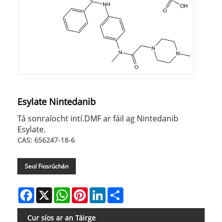
Esylate Nintedanib
Tá sonraíocht intí.DMF ar fáil ag Nintedanib
Esylate.
CAS: 656247-18-6
Seol Fiosrúchán
Facebook
X
WhatsApp
Pinterest
LinkedIn
Share
Cur síos ar an Táirge