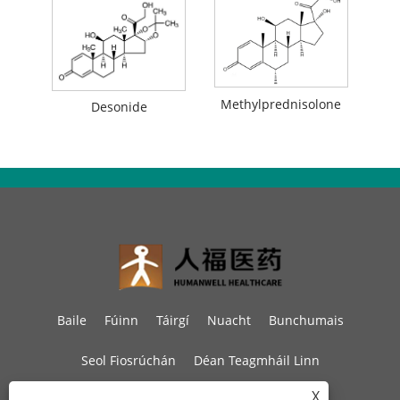
Methylprednisolone
Desonide
Baile
Fúinn
Táirgí
Nuacht
Bunchumais
Seol Fiosrúchán
Déan Teagmháil Linn
X