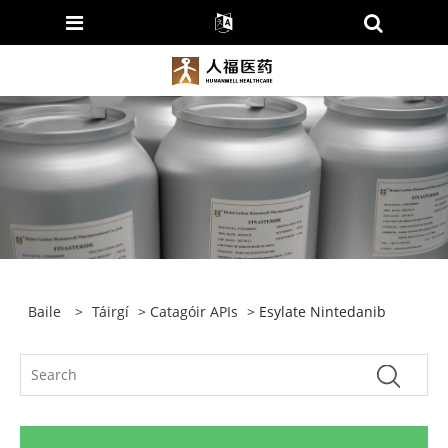
Baile
>
Táirgí
>
Catagóir APIs
> Esylate Nintedanib