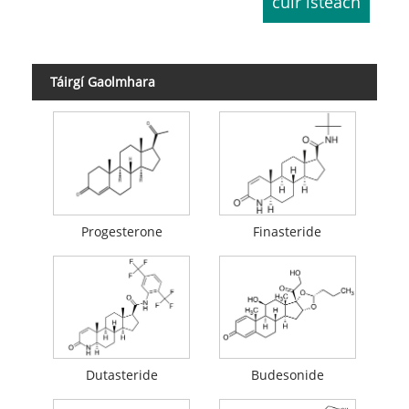
Táirgí Gaolmhara
Progesterone
Finasteride
Dutasteride
Budesonide