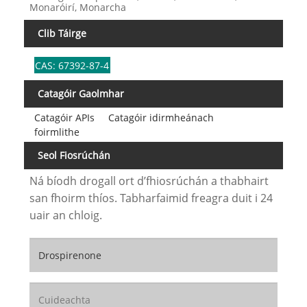
Monaróirí, Monarcha
Clib Táirge
CAS: 67392-87-4
Catagóir Gaolmhar
Catagóir APIs
Catagóir idirmheánach
foirmlithe
Seol Fiosrúchán
Ná bíodh drogall ort d’fhiosrúchán a thabhairt
san fhoirm thíos. Tabharfaimid freagra duit i 24
uair an chloig.