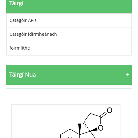
Táirgí
Catagóir APIs
Catagóir idirmheánach
foirmlithe
Táirgí Nua