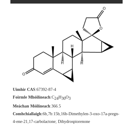
Uimhir CAS
:67392-87-4
Foirmle Mhóilíneach
:C
H
O
24
30
3
Meáchan Móilíneach
:366.5
Comhchiallaigh:
6b,7b:15b,16b-Dimethylen-3-oxo-17a-pregn-
4-ene-21,17-carbolactone; Dihydrospiorenone