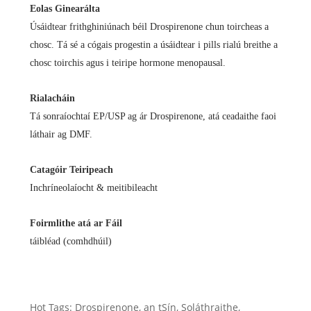
Eolas Ginearálta
Úsáidtear frithghiniúnach béil Drospirenone chun toircheas a
chosc. Tá sé a cógais progestin a úsáidtear i pills rialú breithe a
chosc toirchis agus i teiripe hormone menopausal.
Rialacháin
Tá sonraíochtaí EP/USP ag ár Drospirenone, atá ceadaithe faoi
láthair ag DMF.
Catagóir Teiripeach
Inchríneolaíocht & meitibileacht
Foirmlithe atá ar Fáil
táibléad (comhdhúil)
Hot Tags: Drospirenone, an tSín, Soláthraithe,