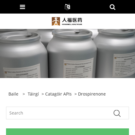
Baile
>
Táirgí
>
Catagóir APIs
> Drospirenone