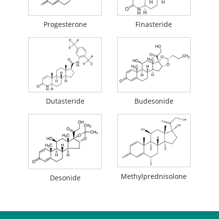
Progesterone
Finasteride
Dutasteride
Budesonide
Methylprednisolone
Desonide