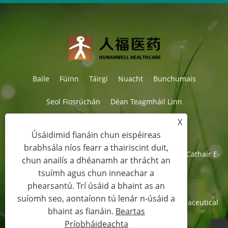
Baile
Fúinn
Táirgí
Nuacht
Bunchumais
Seol Fiosrúchán
Déan Teagmháil Linn
X
Úsáidimid fianáin chun eispéireas
Teil:
+86-27-87597155
Ríomhphost:
sales@steroid-chem.com
brabhsála níos fearr a thairiscint duit,
Seoladh:
Ceantar Forbartha Eacnamaíochta Gedian, Cathair E-
chun anailís a dhéanamh ar thrácht an
zhou, Hubei, an tSín.
tsuímh agus chun inneachar a
phearsantú. Trí úsáid a bhaint as an
suíomh seo, aontaíonn tú lenár n-úsáid a
Cóipcheart © 2022 Hubei Gedian Humanwell Pharmaceutical
bhaint as fianáin.
Beartas
Co., Ltd. Gach ceart ar cosaint
Príobháideachta