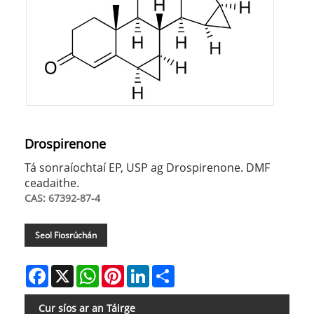
Drospirenone
Tá sonraíochtaí EP, USP ag Drospirenone. DMF
ceadaithe.
CAS: 67392-87-4
Seol Fiosrúchán
Facebook
X
WhatsApp
Pinterest
LinkedIn
Share
Cur síos ar an Táirge